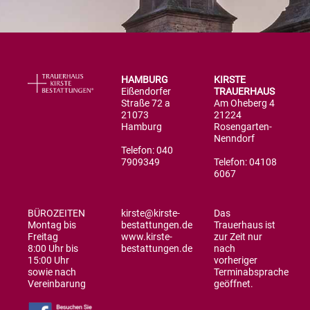
HAMBURG
KIRSTE
Eißendorfer
TRAUERHAUS
Straße 72 a
Am Oheberg 4
21073
21224
Hamburg
Rosengarten-
Nenndorf
Telefon: 040
7909349
Telefon: 04108
6067
BÜROZEITEN
kirste@kirste-
Das
Montag bis
bestattungen.de
Trauerhaus ist
Freitag
www.kirste-
zur Zeit nur
8:00 Uhr bis
bestattungen.de
nach
15:00 Uhr
vorheriger
sowie nach
Terminabsprache
Vereinbarung
geöffnet.