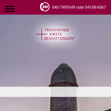
040-7909349 oder 04108-6067